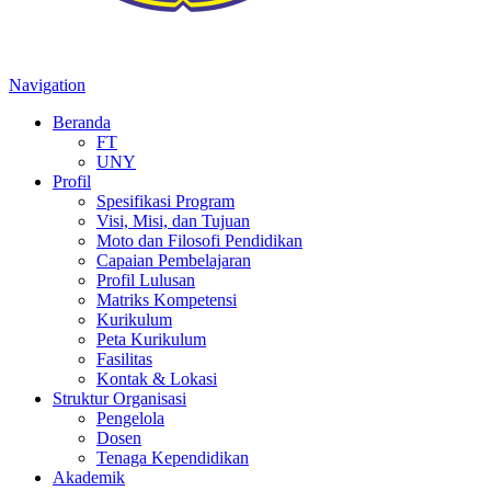
Navigation
Beranda
FT
UNY
Profil
Spesifikasi Program
Visi, Misi, dan Tujuan
Moto dan Filosofi Pendidikan
Capaian Pembelajaran
Profil Lulusan
Matriks Kompetensi
Kurikulum
Peta Kurikulum
Fasilitas
Kontak & Lokasi
Struktur Organisasi
Pengelola
Dosen
Tenaga Kependidikan
Akademik