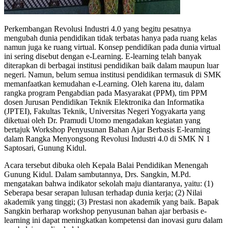
Perkembangan Revolusi Industri 4.0 yang begitu pesatnya
mengubah dunia pendidikan tidak terbatas hanya pada ruang kelas
namun juga ke ruang virtual. Konsep pendidikan pada dunia virtual
ini sering disebut dengan e-Learning. E-learning telah banyak
diterapkan di berbagai institusi pendidikan baik dalam maupun luar
negeri. Namun, belum semua institusi pendidikan termasuk di SMK
memanfaatkan kemudahan e-Learning. Oleh karena itu, dalam
rangka program Pengabdian pada Masyarakat (PPM), tim PPM
dosen Jurusan Pendidikan Teknik Elektronika dan Informatika
(JPTEI), Fakultas Teknik, Universitas Negeri Yogyakarta yang
diketuai oleh Dr. Pramudi Utomo mengadakan kegiatan yang
bertajuk Workshop Penyusunan Bahan Ajar Berbasis E-learning
dalam Rangka Menyongsong Revolusi Industri 4.0 di SMK N 1
Saptosari, Gunung Kidul.
Acara tersebut dibuka oleh Kepala Balai Pendidikan Menengah
Gunung Kidul. Dalam sambutannya, Drs. Sangkin, M.Pd.
mengatakan bahwa indikator sekolah maju diantaranya, yaitu: (1)
Seberapa besar serapan lulusan terhadap dunia kerja; (2) Nilai
akademik yang tinggi; (3) Prestasi non akademik yang baik. Bapak
Sangkin berharap workshop penyusunan bahan ajar berbasis e-
learning ini dapat meningkatkan kompetensi dan inovasi guru dalam