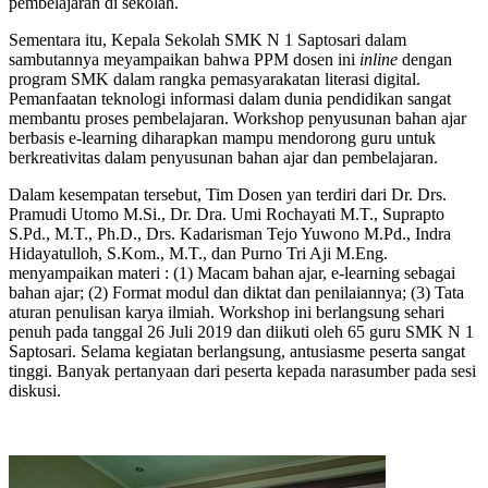
pembelajaran di sekolah.
Sementara itu, Kepala Sekolah SMK N 1 Saptosari dalam
sambutannya meyampaikan bahwa PPM dosen ini
inline
dengan
program SMK dalam rangka pemasyarakatan literasi digital.
Pemanfaatan teknologi informasi dalam dunia pendidikan sangat
membantu proses pembelajaran. Workshop penyusunan bahan ajar
berbasis e-learning diharapkan mampu mendorong guru untuk
berkreativitas dalam penyusunan bahan ajar dan pembelajaran.
Dalam kesempatan tersebut, Tim Dosen yan terdiri dari Dr. Drs.
Pramudi Utomo M.Si., Dr. Dra. Umi Rochayati M.T., Suprapto
S.Pd., M.T., Ph.D., Drs. Kadarisman Tejo Yuwono M.Pd., Indra
Hidayatulloh, S.Kom., M.T., dan Purno Tri Aji M.Eng.
menyampaikan materi : (1) Macam bahan ajar, e-learning sebagai
bahan ajar; (2) Format modul dan diktat dan penilaiannya; (3) Tata
aturan penulisan karya ilmiah. Workshop ini berlangsung sehari
penuh pada tanggal 26 Juli 2019 dan diikuti oleh 65 guru SMK N 1
Saptosari. Selama kegiatan berlangsung, antusiasme peserta sangat
tinggi. Banyak pertanyaan dari peserta kepada narasumber pada sesi
diskusi.