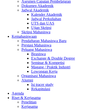
Asesmen Capaian Pembelajaran
Dokumen Akademik
Jadwal Akademik
Kalender Akademik
Jadwal Perkuliahan
UTS dan UAS
Ujian Skripsi
Skripsi Mahasiswa
Kemahasiswaan
Pendaftaran Mahasiswa Baru
Prestasi Mahasiswa
Peluang Mahasiswa
Beasiswa
Exchange & Double Degree
Seminar & Kompetisi
Magang / Praktik Industri
Lowongan Kerja
Organisasi Mahasiswa
Alumni
Isi tracer study
Rekapitulasi
Agenda
Riset & Kerjasama
Penelitian
Kerjasama