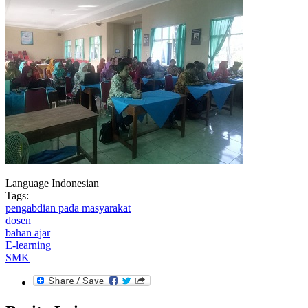
Language
Indonesian
Tags:
pengabdian pada masyarakat
dosen
bahan ajar
E-learning
SMK