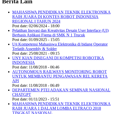
Berita Lain
MAHASISWA PENDIDIKAN TEKNIK ELEKTRONIKA
RAIH JUARA DI KONTES ROBOT INDONESIA
REGIONAL I TAHUN 2024
Post date:
02/06/2024 - 18:00
Pelatihan Inovasi dan Kreativitas Desain User Interface (UI)
Berbasis Aplikasi Figma di SMK N 1 Trucuk
Post date:
01/09/2025 - 15:05
Uji Kompetensi Mahasiswa Elektronika di bidang Operator
Terlatih Assembly & Solder
Post date:
25/08/2021 - 09:15
UNY KIAN DISEGANI DI KOMPETISI ROBOTIKA
INDONESIA
Post date:
11/08/2018 - 06:46
AUTONOMOUS RAILWAYS MONITORING ROBOT
UNTUK MEMBANTU PENGAWASAN REL KERETA
API
Post date:
11/08/2018 - 06:49
DEPARTEMEN PTEI ADAKAN SEMINAR NASIONAL
CHATGPT
Post date:
01/11/2023 - 15:51
MAHASISWA PENDIDIKAN TEKNIK ELEKTRONIKA
RAIH JUARA 1 DALAM LOMBA ELTRACO 2018
TINGKAT NASIONAL