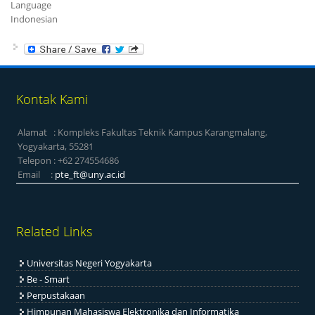
Language
Indonesian
Kontak Kami
Alamat : Kompleks Fakultas Teknik Kampus Karangmalang,
Yogyakarta, 55281
Telepon : +62 274554686
Email :
pte_ft@uny.ac.id
Related Links
Universitas Negeri Yogyakarta
Be - Smart
Perpustakaan
Himpunan Mahasiswa Elektronika dan Informatika