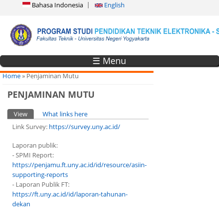
Bahasa Indonesia
English
☰ Menu
You are here
Home
» Penjaminan Mutu
PENJAMINAN MUTU
Primary tabs
View
(active tab)
What links here
Link Survey:
https://survey.uny.ac.id/
Laporan publik:
- SPMI Report:
https://penjamu.ft.uny.ac.id/id/resource/asiin-
supporting-reports
- Laporan Publik FT:
https://ft.uny.ac.id/id/laporan-tahunan-
dekan