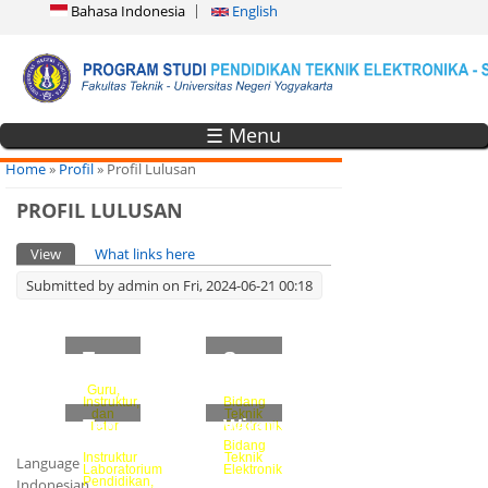
Bahasa Indonesia
English
☰ Menu
You are here
Home
»
Profil
» Profil Lulusan
PROFIL LULUSAN
Primary tabs
View
(active tab)
What links here
Submitted by
admin
on Fri, 2024-06-21 00:18
Tenaga
Supervisor
Pendidik
dan
Teknisi
Guru,
Instruktur,
Bidang
dan
Teknik
Tenaga
Wirausaha
Tutor
Elektronik
Kependidikan
Bidang
Instruktur
Teknik
Language
Laboratorium
Elektronik
Pendidikan,
Indonesian