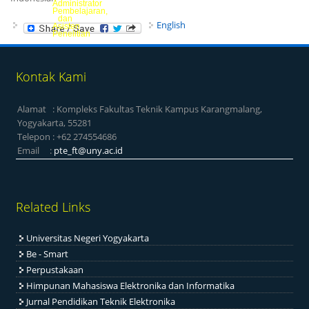
Administrator
Pembelajaran,
dan
English
Asisten
Penelitian
Kontak Kami
Alamat : Kompleks Fakultas Teknik Kampus Karangmalang,
Yogyakarta, 55281
Telepon : +62 274554686
Email :
pte_ft@uny.ac.id
Related Links
Universitas Negeri Yogyakarta
Be - Smart
Perpustakaan
Himpunan Mahasiswa Elektronika dan Informatika
Jurnal Pendidikan Teknik Elektronika