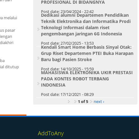
PROFESIONAL DI BIDANGNYA
Post date:
23/04/2024 - 22:42
Dedikasi alumni Departemen Pendidikan
a melalui
Teknik Elektronika dan Informatika Prodi
Teknologi Informasi dalam riset
us pasar
pengembangan jaringan 6G Indonesia
dengan
diakhiri
Post date:
27/02/2025 - 13:53
Kendali Smart Home Berbasis Sinyal Otak:
Grup Riset Departemen PTEI Buka Harapan
Baru bagi Pasien Stroke
aba
ial ditutup
Post date:
14/10/2025 - 15:59
MAHASISWA ELEKTRONIKA UKIR PRESTASI
PADA KONTES ROBOT TERBANG
INDONESIA
Post date:
17/12/2021 - 08:29
1 of 5
next ›
AddToAny