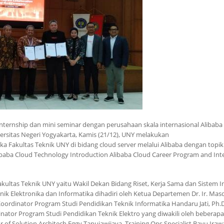
internship dan mini seminar dengan perusahaan skala internasional
Alibaba
versitas Negeri Yogyakarta, Kamis (21/12), UNY melakukan
ika Fakultas Teknik UNY di bidang
cloud server
melalui Alibaba dengan topi
aba Cloud Technology Introduction Alibaba Cloud Career Program and Int
Fakultas Teknik UNY yaitu Wakil Dekan Bidang Riset, Kerja Sama dan Sistem I
ik Elektronika dan Informatika dihadiri oleh Ketua Departemen Dr. Ir. Mas
Koordinator Program Studi Pendidikan Teknik Informatika Handaru Jati, Ph.D
nator Program Studi Pendidikan Teknik Elektro yang diwakili oleh beberap
r of Solution Architech Eggy Tanujawijaya, Training Ops Specialist Bayu Ira