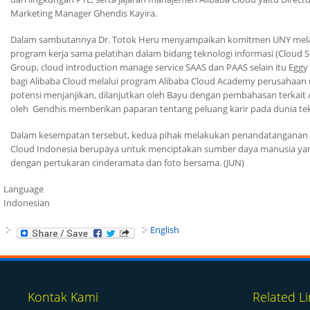
Marketing Manager Ghendis Kayira.
Dalam sambutannya Dr. Totok Heru menyampaikan komitmen UNY melalu
program kerja sama pelatihan dalam bidang teknologi informasi (
Cloud S
Group
,
cloud introduction manage service SAAS
dan
PAAS
selain itu Egg
bagi
Alibaba Cloud
melalui program
Alibaba Cloud Academy
perusahaan m
potensi menjanjikan, dilanjutkan oleh Bayu dengan pembahasan terkait
oleh Gendhis memberikan paparan tentang peluang karir pada dunia te
Dalam kesempatan tersebut, kedua pihak melakukan penandatanganan
Cloud
Indonesia berupaya untuk menciptakan sumber daya manusia yang
dengan pertukaran cinderamata dan foto bersama. (JUN)
Language
Indonesian
English
Kontak Kami
Related Li