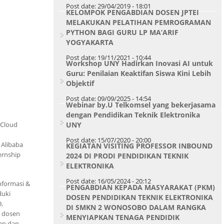
Post date:
29/04/2019 - 18:01
KELOMPOK PENGABDIAN DOSEN JPTEI
MELAKUKAN PELATIHAN PEMROGRAMAN
PYTHON BAGI GURU LP MA’ARIF
YOGYAKARTA
Post date:
19/11/2021 - 10:44
Workshop UNY Hadirkan Inovasi AI untuk
Guru: Penilaian Keaktifan Siswa Kini Lebih
Objektif
Post date:
09/09/2025 - 14:54
Webinar by.U Telkomsel yang bekerjasama
dengan Pendidikan Teknik Elektronika
 Cloud
UNY
Post date:
15/07/2020 - 20:00
k
Alibaba
KEGIATAN VISITING PROFESSOR INBOUND
ernship
2024 DI PRODI PENDIDIKAN TEKNIK
ELEKTRONIKA
Post date:
16/05/2024 - 20:12
nformasi &
PENGABDIAN KEPADA MASYARAKAT (PKM)
duki
DOSEN PENDIDIKAN TEKNIK ELEKTRONIKA
,
DI SMKN 2 WONOSOBO DALAM RANGKA
a dosen
MENYIAPKAN TENAGA PENDIDIK
wan dan