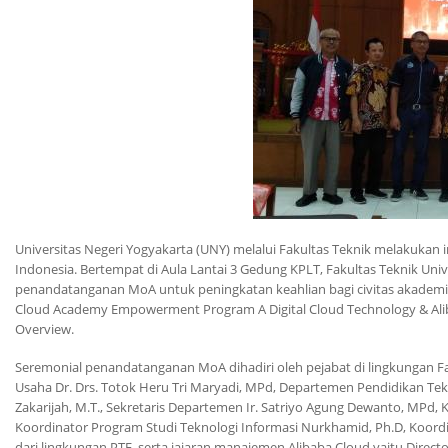
Universitas Negeri Yogyakarta (UNY) melalui Fakultas Teknik melakukan 
Indonesia
. Bertempat di Aula Lantai 3 Gedung KPLT, Fakultas Teknik Uni
penandatanganan
MoA
untuk peningkatan keahlian bagi civitas akadem
Cloud Academy Empowerment Program A Digital Cloud Technology & Alib
Overview
.
Seremonial penandatanganan
MoA
dihadiri oleh pejabat di lingkungan 
Usaha Dr. Drs. Totok Heru Tri Maryadi, MPd, Departemen Pendidikan Tekn
Zakarijah, M.T., Sekretaris Departemen Ir. Satriyo Agung Dewanto, MPd, 
Koordinator Program Studi Teknologi Informasi Nurkhamid, Ph.D, Koordi
dari lingkungan PTE, serta jajaran manajemen Alibaba Cloud yaitu Directo