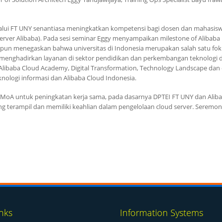
i FT UNY senantiasa meningkatkan kompetensi bagi dosen dan mahasisw
erver
Alibaba
). Pada sesi seminar Eggy menyampaikan
milestone of Alibaba
y pun menegaskan bahwa universitas di Indonesia merupakan salah satu fok
enghadirkan layanan di sektor pendidikan dan perkembangan teknologi 
Alibaba Cloud Academy
,
Digital Transformation, Technology Landscape
dan 
knologi informasi dan
Alibaba Cloud
Indonesia.
MoA
untuk peningkatan kerja sama, pada dasarnya DPTEI FT UNY dan
Alib
 terampil dan memiliki keahlian dalam pengelolaan
cloud server
. Seremon
nks
Information Systems