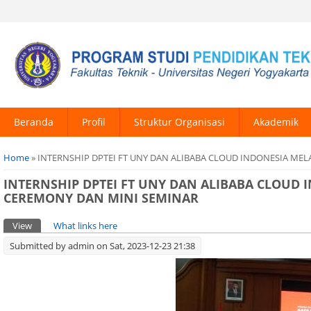
Beranda
Profil
Struktur Organisasi
Akademik
You are here
Home
» INTERNSHIP DPTEI FT UNY DAN ALIBABA CLOUD INDONESIA M
INTERNSHIP DPTEI FT UNY DAN ALIBABA CLOUD
CEREMONY DAN MINI SEMINAR
Primary tabs
View
(active tab)
What links here
Submitted by
admin
on Sat, 2023-12-23 21:38