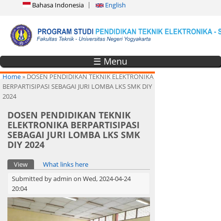
Bahasa Indonesia
English
☰ Menu
You are here
Home
» DOSEN PENDIDIKAN TEKNIK ELEKTRONIKA
BERPARTISIPASI SEBAGAI JURI LOMBA LKS SMK DIY
2024
DOSEN PENDIDIKAN TEKNIK
ELEKTRONIKA BERPARTISIPASI
SEBAGAI JURI LOMBA LKS SMK
DIY 2024
Primary tabs
View
(active tab)
What links here
Submitted by
admin
on Wed, 2024-04-24
20:04