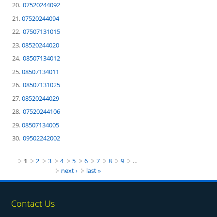
07520244092
07520244094
07507131015
08520244020
08507134012
08507134011
08507131025
08520244029
07520244106
08507134005
09502242002
Pages
1
2
3
4
5
6
7
8
9
…
next ›
last »
Contact Us