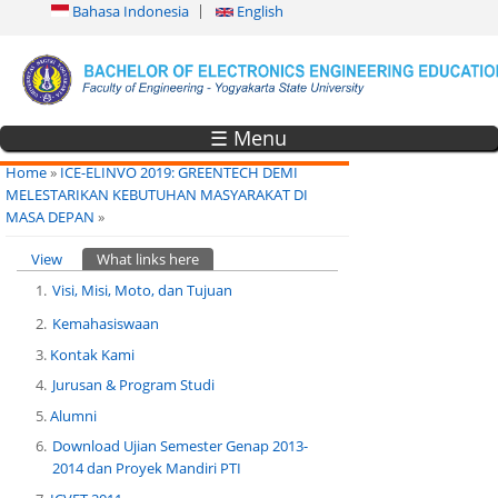
Bahasa Indonesia
English
☰ Menu
You are here
Home
»
ICE-ELINVO 2019: GREENTECH DEMI
MELESTARIKAN KEBUTUHAN MASYARAKAT DI
MASA DEPAN
»
Primary tabs
View
What links here
(active tab)
Visi, Misi, Moto, dan Tujuan
Kemahasiswaan
Kontak Kami
Jurusan & Program Studi
Alumni
Download Ujian Semester Genap 2013-
2014 dan Proyek Mandiri PTI